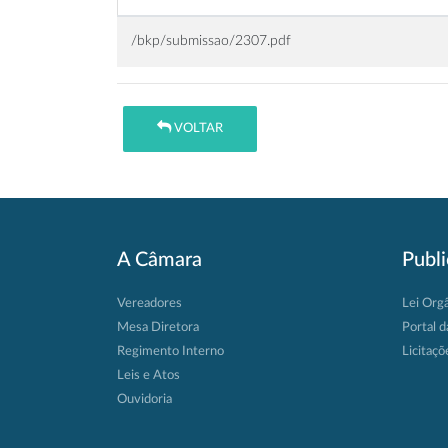
/bkp/submissao/2307.pdf
VOLTAR
A Câmara
Publ
Vereadores
Lei Org
Mesa Diretora
Portal d
Regimento Interno
Licitaçõ
Leis e Atos
Ouvidoria