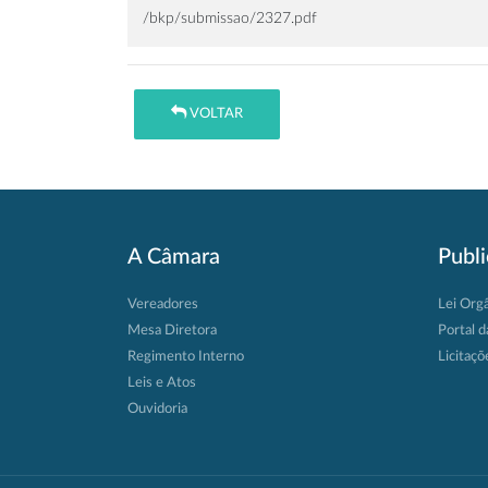
/bkp/submissao/2327.pdf
VOLTAR
A Câmara
Publ
Vereadores
Lei Org
Mesa Diretora
Portal d
Regimento Interno
Licitaçõ
Leis e Atos
Ouvidoria