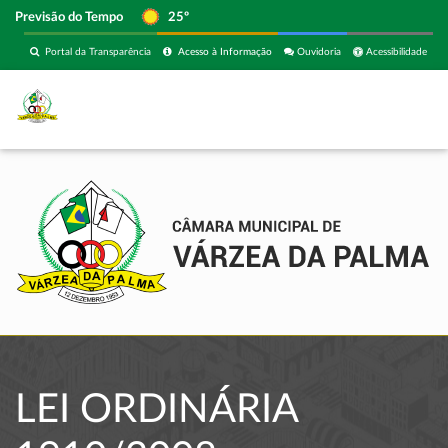
Previsão do Tempo
25º
Portal da Transparência
Acesso à Informação
Ouvidoria
Acessibilidade
LEI ORDINÁRIA