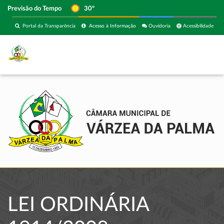
Previsão do Tempo
30º
Portal da Transparência
Acesso à Informação
Ouvidoria
Acessibilidade
LEI ORDINÁRIA