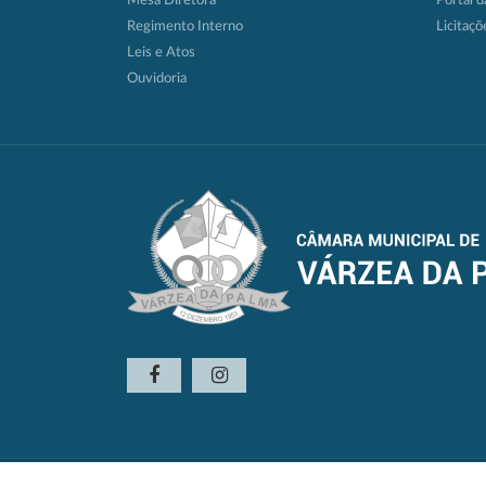
Mesa Diretora
Portal d
Regimento Interno
Licitaçõ
Leis e Atos
Ouvidoria