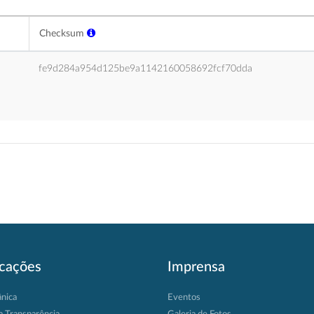
Checksum
fe9d284a954d125be9a1142160058692fcf70dda
icações
Imprensa
ânica
Eventos