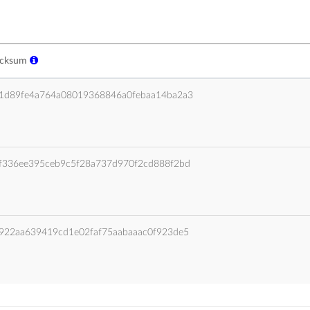
ecksum
1d89fe4a764a08019368846a0febaa14ba2a3
f336ee395ceb9c5f28a737d970f2cd888f2bd
922aa639419cd1e02faf75aabaaac0f923de5