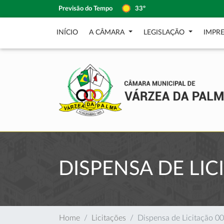
Previsão do Tempo
33º
INÍCIO
A CÂMARA
LEGISLAÇÃO
IMPR
DISPENSA DE LIC
Home
Licitações
Dispensa de Licitação 