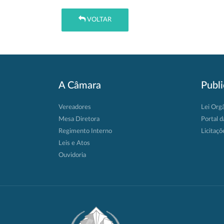
VOLTAR
A Câmara
Publ
Vereadores
Lei Org
Mesa Diretora
Portal d
Regimento Interno
Licitaçõ
Leis e Atos
Ouvidoria