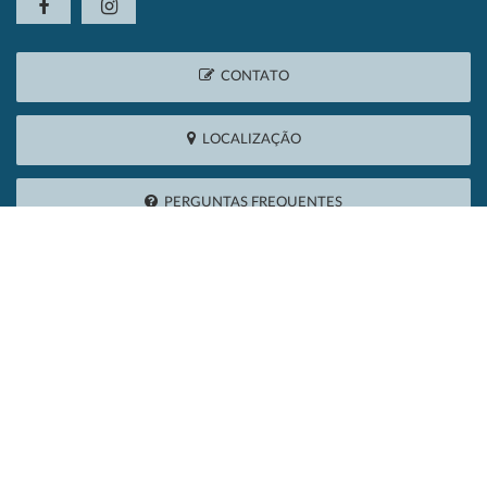
CONTATO
LOCALIZAÇÃO
PERGUNTAS FREQUENTES
Localização
Claúdio Manoel da Costa, 900 - Pinlar
Várzea da Palma-MG
Cep: 39260-000
(38) 3731-3510