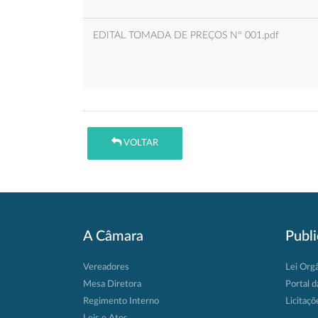
EDITAL TOMADA DE PREÇOS Nº 001.pdf
VOLTAR
A Câmara
Publ
Vereadores
Lei Org
Mesa Diretora
Portal d
Regimento Interno
Licitaçõ