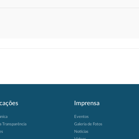
icações
Imprensa
ânica
Eventos
a Transparência
Galeria de Fotos
es
Notícias