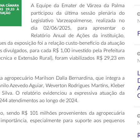
A Equipe da Emater de Várzea da Palma
participou da última sessão plenária do
Legislativo Varzeapalmense, realizada no
N
dia 02/06/2025, para apresentar o
Relatório Anual de Ações da instituição,
es da exposição foi a relação custo-benefício da atuação
divulgados, para cada R$ 1,00 investido pela Prefeitura
écnica e Extensão Rural), foram viabilizados R$ 29,23 em
N
ta agropecuário Marilson Dalla Bernardina, que integra a
ilo Azevedo Aguiar, Weverton Rodrigues Martins, Kleber
lva. O relatório evidenciou a expressiva atuação da
7.244 atendimentos ao longo de 2024.
o, sendo R$ 101 milhões provenientes da agropecuária
importância, especialmente para suporte aos pequenos
N