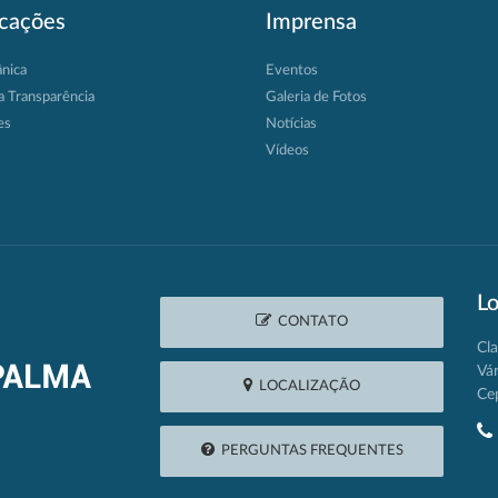
icações
Imprensa
ânica
Eventos
a Transparência
Galeria de Fotos
es
Notícias
Vídeos
Lo
CONTATO
Cla
Vá
LOCALIZAÇÃO
Ce
PERGUNTAS FREQUENTES