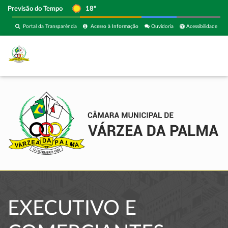
Previsão do Tempo
18º
Portal da Transparência
Acesso à Informação
Ouvidoria
Acessibilidade
EXECUTIVO E