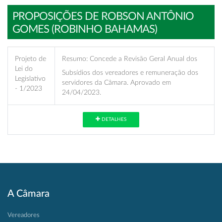
PROPOSIÇÕES DE ROBSON ANTÔNIO
GOMES (ROBINHO BAHAMAS)
Projeto de
Resumo:
Concede a Revisão Geral Anual dos
Lei do
Subsídios dos vereadores e remuneração dos
Legislativo
servidores da Câmara. Aprovado em
- 1/2023
24/04/2023.
DETALHES
A Câmara
Vereadores