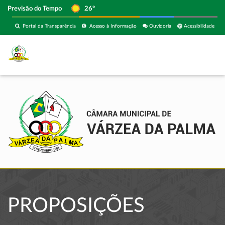
Previsão do Tempo
26º
Portal da Transparência
Acesso à Informação
Ouvidoria
Acessibilidade
PROPOSIÇÕES