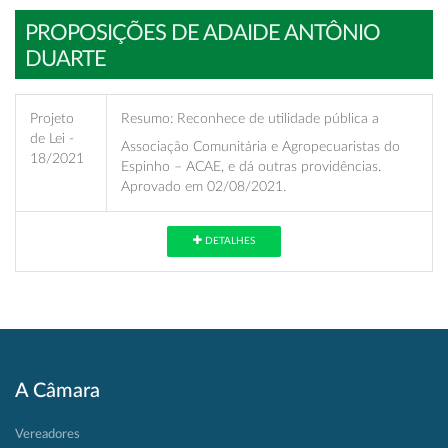
PROPOSIÇÕES DE ADAIDE ANTÔNIO
DUARTE
Projeto
Resumo:
Reconhece de utilidade pública a
de Lei -
Associação Comunitária e Agropecuaristas do
18/2021
Espinho – ACAE, e dá outras providências.
Aprovado em 02/08/2021.
DETALHES
A Câmara
Vereadores