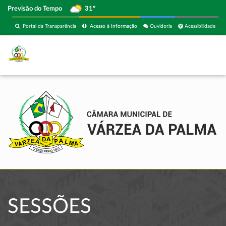
Previsão do Tempo
31º
Portal da Transparência
Acesso à Informação
Ouvidoria
Acessibilidade
SESSÕES