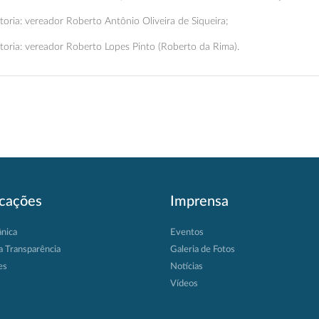
toria: vereador Roberto Antônio Oliveira de Siqueira;
toria: vereador Roberto Lopes Pinto (Roberto da Rima).
icações
Imprensa
ânica
Eventos
a Transparência
Galeria de Fotos
es
Notícias
Vídeos