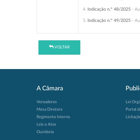
4.
Indicação n.º 48/2025
- Au
5.
Indicação n.º 49/2025
- Au
VOLTAR
A Câmara
Publ
Vereadores
Lei Org
Mesa Diretora
Portal d
Regimento Interno
Licitaçõ
Leis e Atos
Ouvidoria