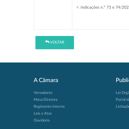
4.
Indicações n.º 73 e 74/20
VOLTAR
A Câmara
Publ
Vereadores
Lei Org
Mesa Diretora
Portal d
Regimento Interno
Licitaçõ
Leis e Atos
Ouvidoria