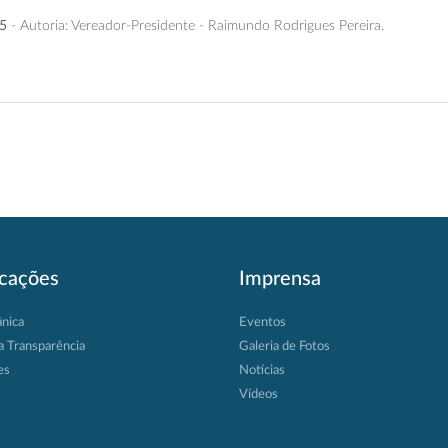
25
- Autoria: Vereador-Presidente - Raimundo Rodrigues Pereira.
icações
Imprensa
ânica
Eventos
a Transparência
Galeria de Fotos
es
Notícias
Vídeos