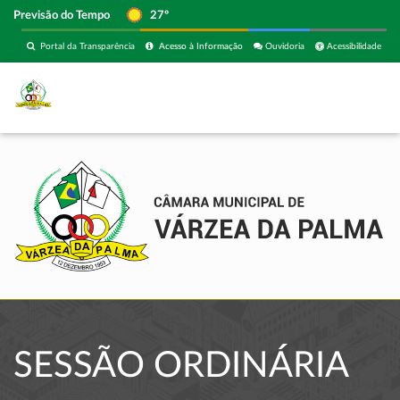
Previsão do Tempo
27º
Portal da Transparência
Acesso à Informação
Ouvidoria
Acessibilidade
SESSÃO ORDINÁRIA