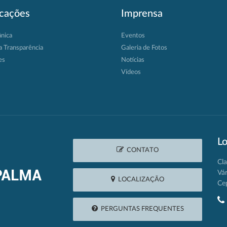
icações
Imprensa
ânica
Eventos
a Transparência
Galeria de Fotos
es
Notícias
Vídeos
Lo
CONTATO
Cla
Vá
LOCALIZAÇÃO
Ce
PERGUNTAS FREQUENTES