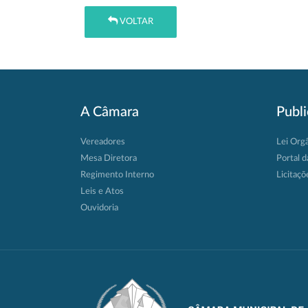
VOLTAR
A Câmara
Publ
Vereadores
Lei Org
Mesa Diretora
Portal d
Regimento Interno
Licitaçõ
Leis e Atos
Ouvidoria