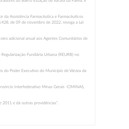
oradores do Bairro Estação de Várzea da Palma, e
or da Assistência Farmacêutica e Farmacêuticos
.428, de 09 de novembro de 2022, revoga a Lei
nceiro adicional anual aos Agentes Comunitários de
de Regularização Fundiária Urbana (REURB) no
ais do Poder Executivo do Município de Várzea da
onsórcio Interfederativo Minas Gerais -CIMINAS,
de 2011 e dá outras providências”.