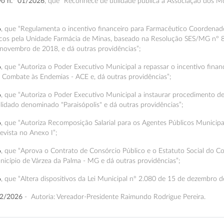
ivo n.º 01/2026
, que “Reconhece de utilidade pública a Associação dos M
6
, que “Regulamenta o incentivo financeiro para Farmacêutico Coordenad
icos pela Unidade Farmácia de Minas, baseado na Resolução SES/MG nº 8
 novembro de 2018, e dá outras providências”;
6
, que “Autoriza o Poder Executivo Municipal a repassar o incentivo fina
 Combate às Endemias - ACE e, dá outras providências”;
6
, que “Autoriza o Poder Executivo Municipal a instaurar procedimento 
lidado denominado "Paraisópolis" e dá outras providências”;
6
, que “Autoriza Recomposição Salarial para os Agentes Públicos Municip
vista no Anexo I”;
6
, que “Aprova o Contrato de Consórcio Público e o Estatuto Social do C
nicípio de Várzea da Palma - MG e dá outras providências”;
6
, que “Altera dispositivos da Lei Municipal nº 2.080 de 15 de dezembro 
02/2026
- Autoria: Vereador-Presidente Raimundo Rodrigue Pereira.