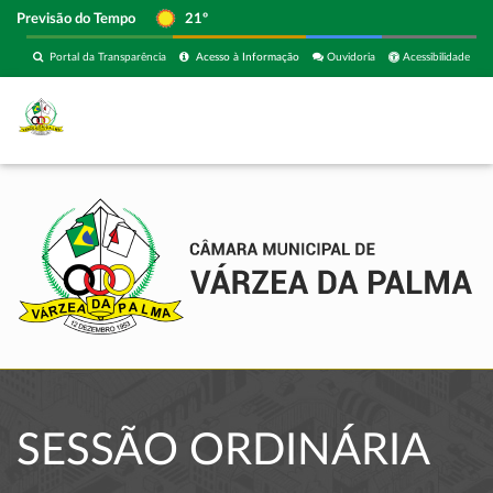
Previsão do Tempo
21º
Portal da Transparência
Acesso à Informação
Ouvidoria
Acessibilidade
SESSÃO ORDINÁRIA