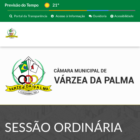
Previsão do Tempo
21º
Portal da Transparência
Acesso à Informação
Ouvidoria
Acessibilidade
SESSÃO ORDINÁRIA