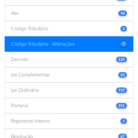
Ato
10
Código Tributário
1
Código Tributário - Alterações
7
Decreto
125
Lei Complementar
25
Lei Ordinária
737
Portaria
351
Regimento Interno
1
Resolução
67