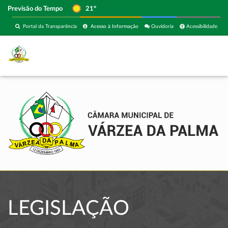
Previsão do Tempo
21º
Portal da Transparência
Acesso à Informação
Ouvidoria
Acessibilidade
LEGISLAÇÃO