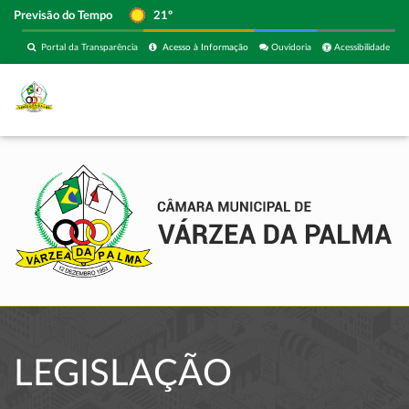
Previsão do Tempo
21º
Portal da Transparência
Acesso à Informação
Ouvidoria
Acessibilidade
LEGISLAÇÃO