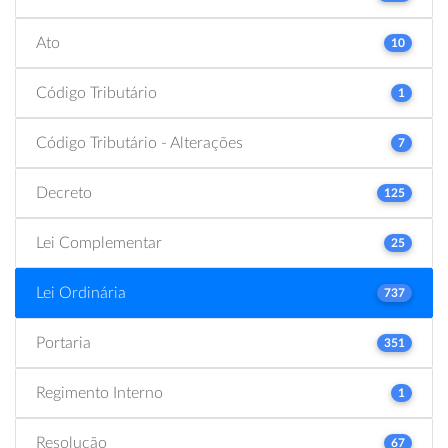
Ato
10
Código Tributário
1
Código Tributário - Alterações
7
Decreto
125
Lei Complementar
25
Lei Ordinária
737
Portaria
351
Regimento Interno
1
Resolução
67