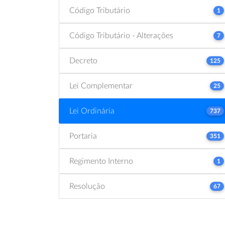
Código Tributário
1
Código Tributário - Alterações
7
Decreto
125
Lei Complementar
25
Lei Ordinária
737
Portaria
351
Regimento Interno
1
Resolução
67