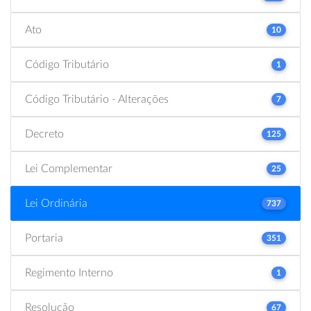
Ato
10
Código Tributário
1
Código Tributário - Alterações
7
Decreto
125
Lei Complementar
25
Lei Ordinária
737
Portaria
351
Regimento Interno
1
Resolução
67