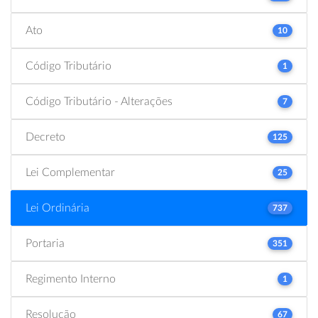
Ato
10
Código Tributário
1
Código Tributário - Alterações
7
Decreto
125
Lei Complementar
25
Lei Ordinária
737
Portaria
351
Regimento Interno
1
Resolução
67