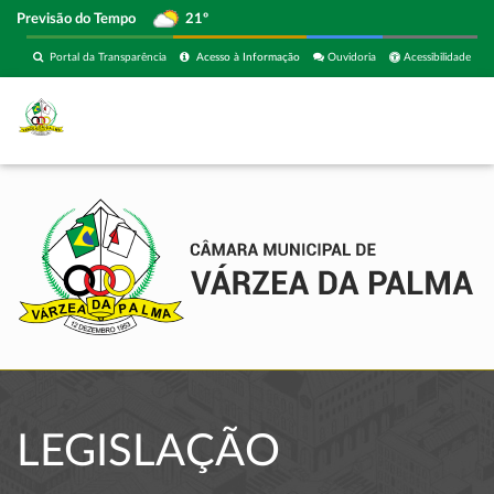
Previsão do Tempo
21º
Portal da Transparência
Acesso à Informação
Ouvidoria
Acessibilidade
LEGISLAÇÃO