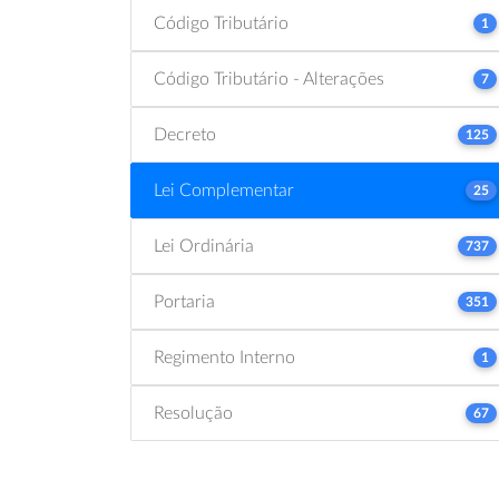
Código Tributário
1
Código Tributário - Alterações
7
Decreto
125
Lei Complementar
25
Lei Ordinária
737
Portaria
351
Regimento Interno
1
Resolução
67