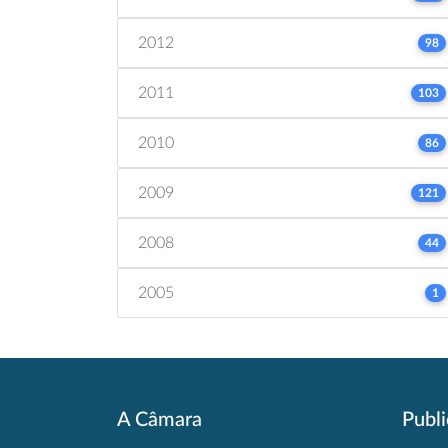
2012
98
2011
103
2010
86
2009
121
2008
44
2005
1
A Câmara
Publ