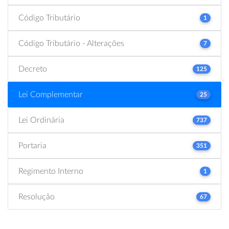
Código Tributário
1
Código Tributário - Alterações
7
Decreto
125
Lei Complementar
25
Lei Ordinária
737
Portaria
351
Regimento Interno
1
Resolução
67