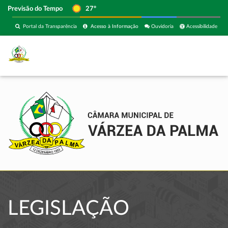
Previsão do Tempo
27º
Portal da Transparência
Acesso à Informação
Ouvidoria
Acessibilidade
LEGISLAÇÃO