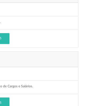
.
S
o de Cargos e Salários.
S