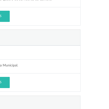
S
a Municipal.
S