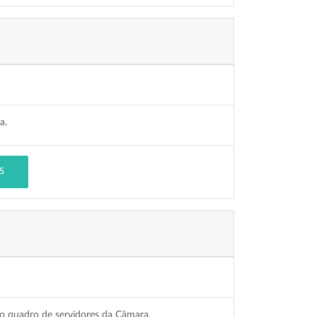
a.
S
do quadro de servidores da Câmara.