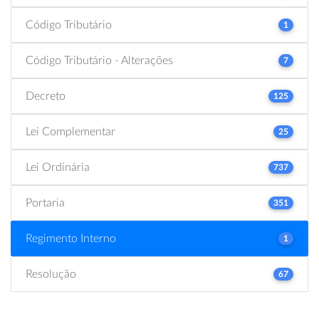
Código Tributário
1
Código Tributário - Alterações
7
Decreto
125
Lei Complementar
25
Lei Ordinária
737
Portaria
351
Regimento Interno
1
Resolução
67