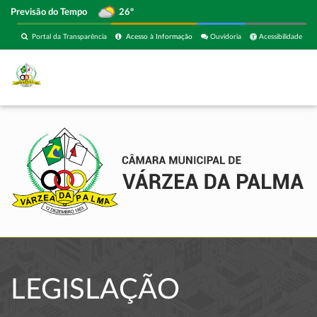
Previsão do Tempo
26º
Portal da Transparência
Acesso à Informação
Ouvidoria
Acessibilidade
LEGISLAÇÃO