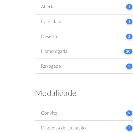
Aberta
1
Cancelada
1
Deserta
2
Homologada
20
Revogada
2
Modalidade
Convite
9
Dispensa de Licitação
2