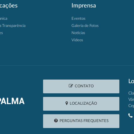
icações
Imprensa
ânica
Eventos
a Transparência
Galeria de Fotos
es
Notícias
Vídeos
Lo
CONTATO
Cla
Vá
LOCALIZAÇÃO
Ce
PERGUNTAS FREQUENTES