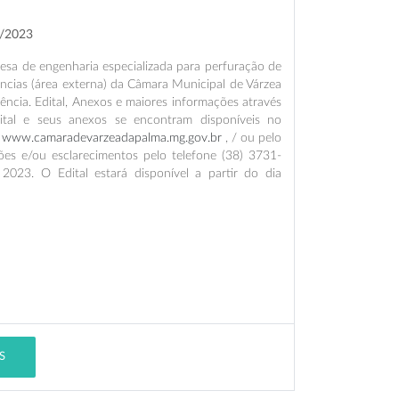
4/2023
esa de engenharia especializada para perfuração de
ias (área externa) da Câmara Municipal de Várzea
ência. Edital, Anexos e maiores informações através
ital e seus anexos se encontram disponíveis no
/
www.camaradevarzeadapalma.mg.gov.br
, / ou pelo
ões e/ou esclarecimentos pelo telefone (38) 3731-
023. O Edital estará disponível a partir do dia
S