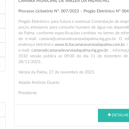
CÂMARA MUNICIPAL DE VARZEA DA PALMA/MG
Processo Licitatório Nº. 007/2023 – Pregão Eletrônico Nº 00
Pregão Eletrônico para futura e eventual Contratação de empr
poços artesianos para consumo humano de água nas dependênc
da Palma, conforme especificações contidas no termo de refer
do e-mail: camara@camaradevarzeadapalma.mg.gov.br. O ed
endereço eletrônico
www.licitacamaravarzeadapalma.com.br
, 
e-mail:
camara@camaradevarzeadapalma.mg.gov.br
, informaç
3510 sessão pública as 09:00 do dia 11 de dezembro de 2
28/11/2023.
Várzea da Palma, 27 de novembro de 2023.
Adaíde Antônio Duarte
Presidente
DETALHE