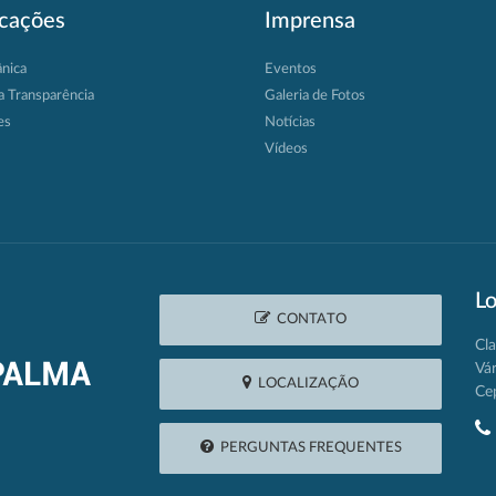
icações
Imprensa
ânica
Eventos
a Transparência
Galeria de Fotos
es
Notícias
Vídeos
Lo
CONTATO
Cla
Vá
LOCALIZAÇÃO
Ce
PERGUNTAS FREQUENTES