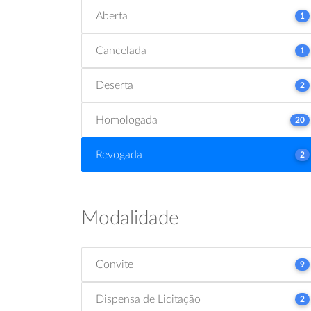
Aberta
1
Cancelada
1
Deserta
2
Homologada
20
Revogada
2
Modalidade
Convite
9
Dispensa de Licitação
2