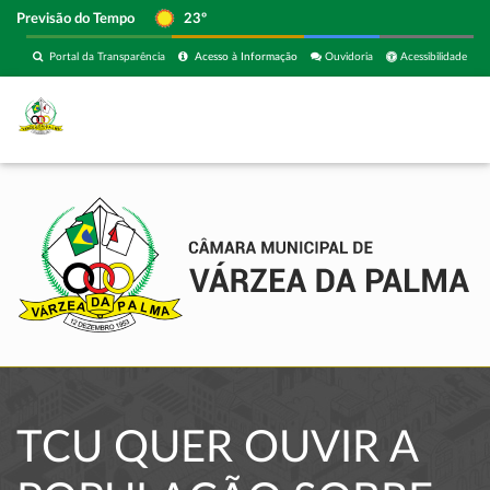
Previsão do Tempo
23º
Portal da Transparência
Acesso à Informação
Ouvidoria
Acessibilidade
TCU QUER OUVIR A