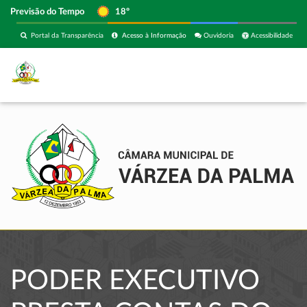
Previsão do Tempo
18º
Portal da Transparência
Acesso à Informação
Ouvidoria
Acessibilidade
PODER EXECUTIVO