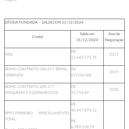
DÍVIDA FUNDADA – SALDO EM 31/12/2024
Saldo em
Ano da
Credor
31/12/2024
Negociação
R$
INSS
2013
13.443.775,79
BDMG-CONTRATO-286.417-BDMG
R$
2019
URBANIZA
619.063,88
BDMG-CONTRATO-284.577 -
R$
2020
MÁQUINAS E EQUIPAMENTOS
55.754,89
R$
40.447.870,12
RPPS-PRIMEIRO PARCELAMENTO-
TOTAL
R$
6.989.358,99