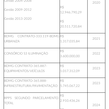
Gestão 2004-2008
2020
R$
Gestão 2009-2012
12.946.790,29
Gestão 2013-2020
R$
20.511.720,84
BDMG CONTRATO-333.119-BDMG
R$
2021
URBANIZA
1.317.035,84
R$
CONSÓRCIO S3 ILUMINAÇÃO
2022
3.600.000,00
BDMG-CONTRATO-365.887-
R$
2023
EQUIPAMENTOS/VEÍCULOS
1.017.312,09
BDMG-CONTRATO-365.888-
R$
2023
INFRAESTRUTURA/PAVIMENTAÇÃO
5.745.067,22
R$
RPPS SEGUNDO PARCELAMENTO-
2.910.436,26
TOTAL
2024