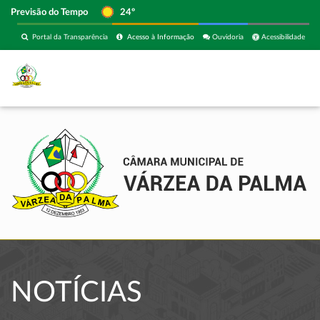
Previsão do Tempo
24º
Portal da Transparência
Acesso à Informação
Ouvidoria
Acessibilidade
NOTÍCIAS