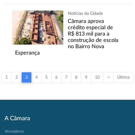
Notícias da Cidade
Câmara aprova
crédito especial de
R$ 813 mil para a
construção de escola
no Bairro Nova
Esperança
1
2
3
4
5
6
7
8
9
10
>
Última
A Câmara
Vereadores