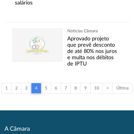
salários
Notícias Câmara
Aprovado projeto
que prevê desconto
de até 80% nos juros
e multa nos débitos
de IPTU
1
2
3
4
5
6
7
8
9
10
>
Última
A Câmara