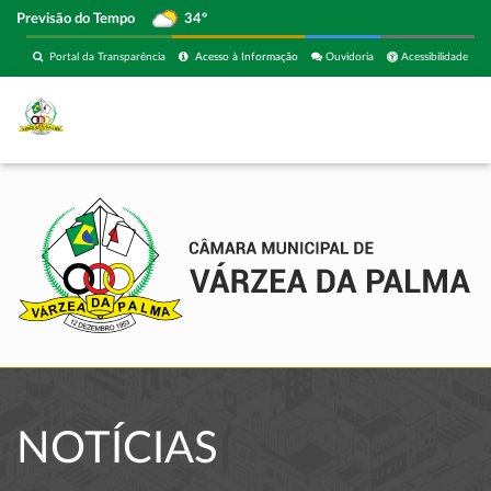
Previsão do Tempo
34º
Portal da Transparência
Acesso à Informação
Ouvidoria
Acessibilidade
NOTÍCIAS