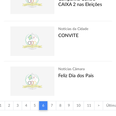
CAIXA 2 nas Eleições
Notícias da Cidade
CONVITE
Notícias Câmara
Feliz Dia dos Pais
1
2
3
4
5
6
7
8
9
10
11
>
Últim