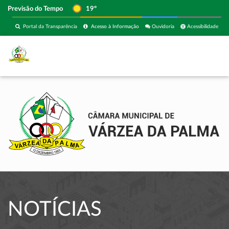
Previsão do Tempo
19º
Portal da Transparência
Acesso à Informação
Ouvidoria
Acessibilidade
NOTÍCIAS