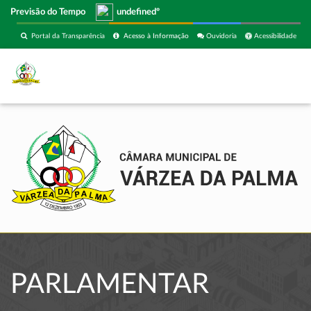
Previsão do Tempo
undefinedº
Portal da Transparência
Acesso à Informação
Ouvidoria
Acessibilidade
PARLAMENTAR