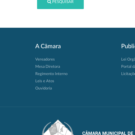
PESQUISAR
A Câmara
Publ
Vereadores
Lei Org
Mesa Diretora
Portal d
Regimento Interno
Licitaçõ
Leis e Atos
Ouvidoria