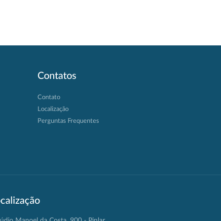
Contatos
Contato
Localização
Perguntas Frequentes
calização
údio Manoel da Costa, 900 - Pinlar