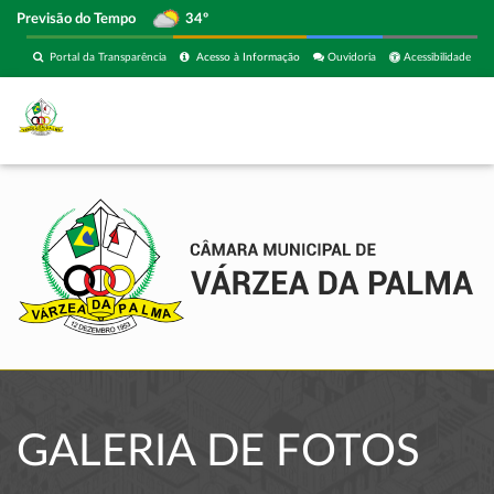
Previsão do Tempo
34º
Portal da Transparência
Acesso à Informação
Ouvidoria
Acessibilidade
GALERIA DE FOTOS