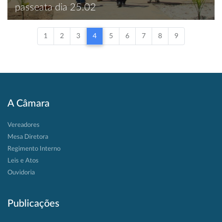
passeata dia 25.02
1
2
3
4
5
6
7
8
9
A Câmara
Vereadores
Mesa Diretora
Regimento Interno
Leis e Atos
Ouvidoria
Publicações