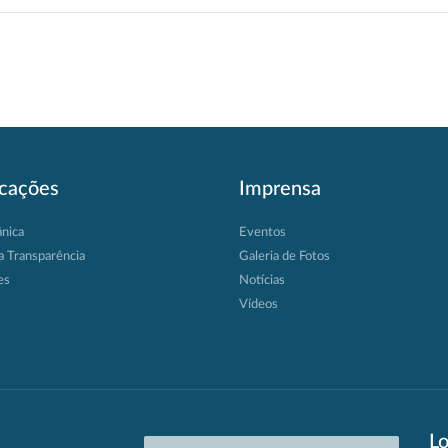
icações
Imprensa
ânica
Eventos
a Transparência
Galeria de Fotos
es
Notícias
Vídeos
Lo