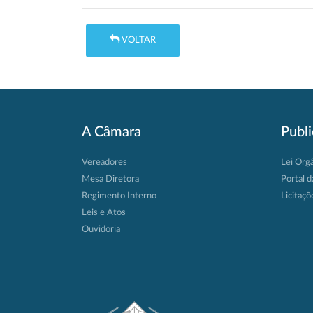
VOLTAR
A Câmara
Publ
Vereadores
Lei Org
Mesa Diretora
Portal d
Regimento Interno
Licitaçõ
Leis e Atos
Ouvidoria