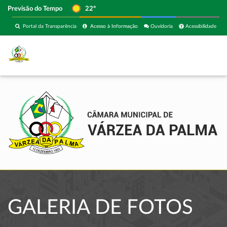
Previsão do Tempo
22º
Portal da Transparência
Acesso à Informação
Ouvidoria
Acessibilidade
GALERIA DE FOTOS