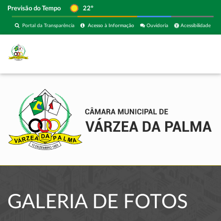
Previsão do Tempo
22º
Portal da Transparência
Acesso à Informação
Ouvidoria
Acessibilidade
GALERIA DE FOTOS