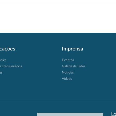
icações
Imprensa
ânica
Eventos
a Transparência
Galeria de Fotos
es
Notícias
Vídeos
Lo