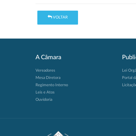
VOLTAR
A Câmara
Publ
Vereadores
Lei Org
Mesa Diretora
Portal d
Regimento Interno
Licitaçõ
Leis e Atos
Ouvidoria