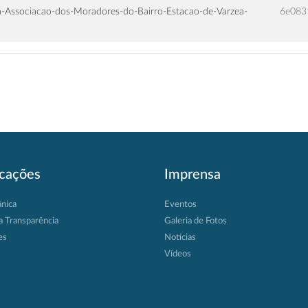
-Associacao-dos-Moradores-do-Bairro-Estacao-de-Varzea-
6e083
icações
Imprensa
ânica
Eventos
a Transparência
Galeria de Fotos
es
Notícias
Vídeos