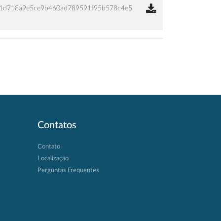
1d718a9e5ce9b460ad789591f95b578c4e5
Contatos
Contato
Localização
Perguntas Frequentes