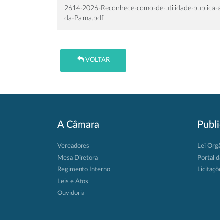
2614-2026-Reconhece-como-de-utilidade-publica-a
da-Palma.pdf
VOLTAR
A Câmara
Publ
Vereadores
Lei Org
Mesa Diretora
Portal d
Regimento Interno
Licitaçõ
Leis e Atos
Ouvidoria