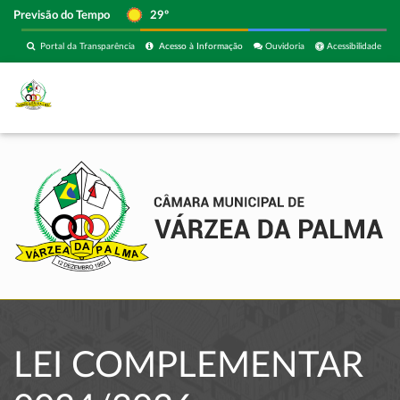
Previsão do Tempo
29º
Portal da Transparência
Acesso à Informação
Ouvidoria
Acessibilidade
LEI COMPLEMENTAR