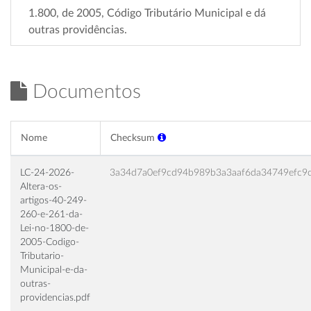
1.800, de 2005, Código Tributário Municipal e dá
outras providências.
Documentos
Nome
Checksum
LC-24-2026-
3a34d7a0ef9cd94b989b3a3aaf6da34749efc9
Altera-os-
artigos-40-249-
260-e-261-da-
Lei-no-1800-de-
2005-Codigo-
Tributario-
Municipal-e-da-
outras-
providencias.pdf