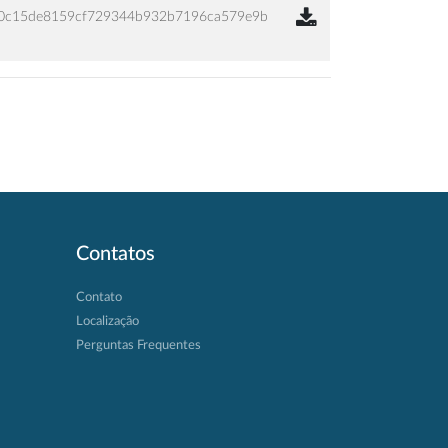
0c15de8159cf729344b932b7196ca579e9b
Contatos
Contato
Localização
Perguntas Frequentes