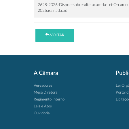
2628-2026-Dispoe-sobre-alteracao-da-Lei-Orcament
2026assinada.pdf
VOLTAR
A Câmara
Publ
Vereadores
Lei Org
Mesa Diretora
Portal d
Regimento Interno
Licitaçõ
Leis e Atos
Ouvidoria