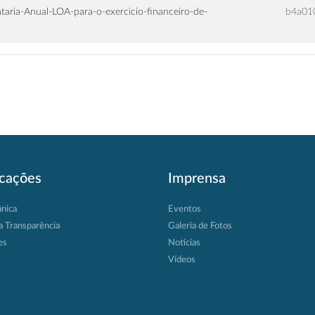
aria-Anual-LOA-para-o-exercicio-financeiro-de-
b4a01
icações
Imprensa
ânica
Eventos
a Transparência
Galeria de Fotos
es
Notícias
Vídeos