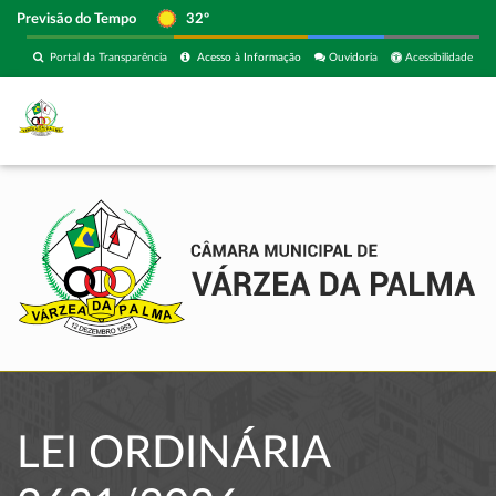
Previsão do Tempo
32º
Portal da Transparência
Acesso à Informação
Ouvidoria
Acessibilidade
LEI ORDINÁRIA