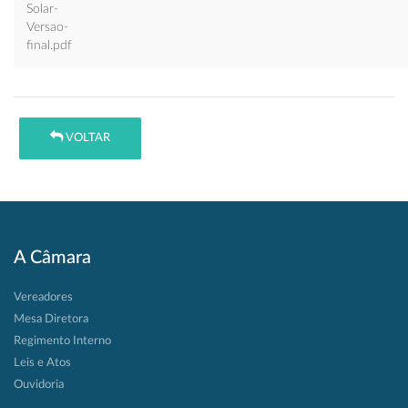
Solar-
Versao-
final.pdf
VOLTAR
A Câmara
Vereadores
Mesa Diretora
Regimento Interno
Leis e Atos
Ouvidoria