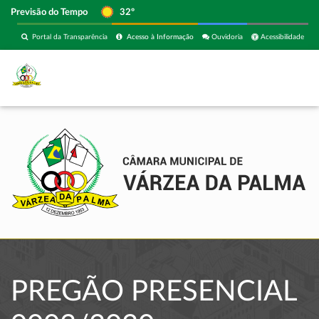
Previsão do Tempo
32º
Portal da Transparência
Acesso à Informação
Ouvidoria
Acessibilidade
PREGÃO PRESENCIAL