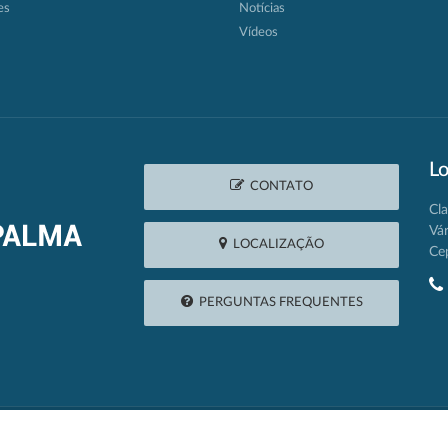
es
Notícias
Vídeos
Lo
CONTATO
Cla
Vá
LOCALIZAÇÃO
Ce
PERGUNTAS FREQUENTES
2026 © Câmara Municipal de Várzea da Palma | Desenvolvido por: