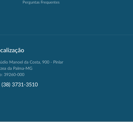
Perguntas Frequentes
calização
údio Manoel da Costa, 900 - Pinlar
rzea da Palma-MG
p: 39260-000
(38) 3731-3510