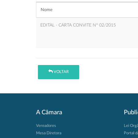
Nome
EDITAL - CARTA CONVITE Nº 02/2015
VOLTAR
A Câmara
Publ
Vereadores
Lei Org
Mesa Diretora
Portal d