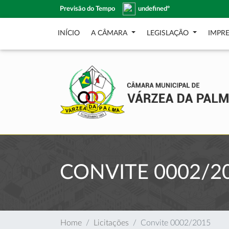
Previsão do Tempo
undefinedº
INÍCIO
A CÂMARA
LEGISLAÇÃO
IMPR
CONVITE 0002/2
Home
Licitações
Convite 0002/2015