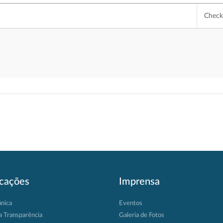
Chec
icações
Imprensa
ânica
Eventos
a Transparência
Galeria de Fotos