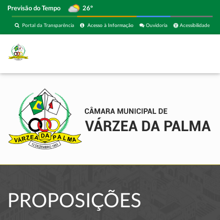
Previsão do Tempo
26º
Portal da Transparência
Acesso à Informação
Ouvidoria
Acessibilidade
PROPOSIÇÕES