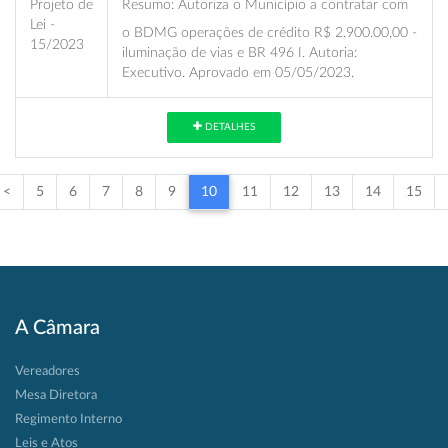
Projeto de
Resumo:
Autoriza o Município a contratar com
Lei -
o BDMG operações de crédito R$ 2.900.00,00 -
15/2023
iluminação de vias e BR 496 I. Autoria:
Executivo. Aprovado em 05/05/2023.
DETALHES
<
5
6
7
8
9
10
11
12
13
14
15
A Câmara
Vereadores
Mesa Diretora
Regimento Interno
Leis e Atos